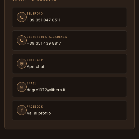
TELEFONO
📞
+39 351 847 8511
SEGRETERIA ACCADEMIA
📞
+39 351 439 8817
WHATSAPP
💬
Apri chat
EMAIL
✉
degre1972@libero.it
FACEBOOK
f
Vai al profilo