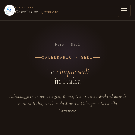
ACCADEMIA
Costellazioni
Quantiche
Home
· Sedi
CALENDARIO · SEDI
Le
cinque sedi
in Italia
Salsomaggiore Terme, Bologna, Roma, Nuoro, Fano. Weekend mensili
in tutta Italia, condotti da Mariella Calcagno e Donatella
Carpanese.