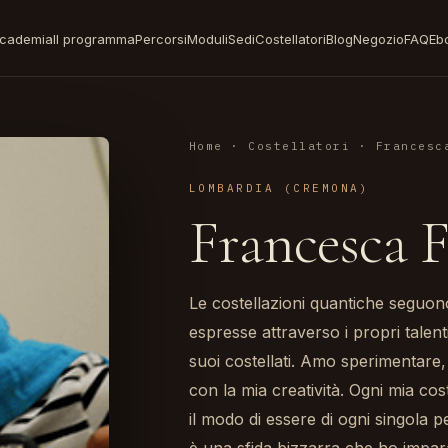
cademia
Il programma
Percorsi
Moduli
Sedi
Costellatori
Blog
Negozio
FAQ
Eb
Home
·
Costellatori
· Francesc
LOMBARDIA (CREMONA)
Francesca F
Le costellazioni quantiche seguo
espresse attraverso i propri talenti
suoi costellati. Amo sperimentare, 
con la mia creatività. Ogni mia cos
il modo di essere di ogni singola p