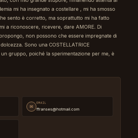
ato, con mio grande stupore, rimanendo attenta al
ademia mi ha insegnato a costellare , mi ha smosso
e sento è corretto, ma soprattutto mi ha fatto
i a riconoscere, ricevere, dare AMORE. Di
 propongo, non possono che essere impregnate di
ne, dolcezza. Sono una COSTELLATRICE
un gruppo, poiché la sperimentazione per me, è
EMAIL
✉
ffranses@hotmail.com