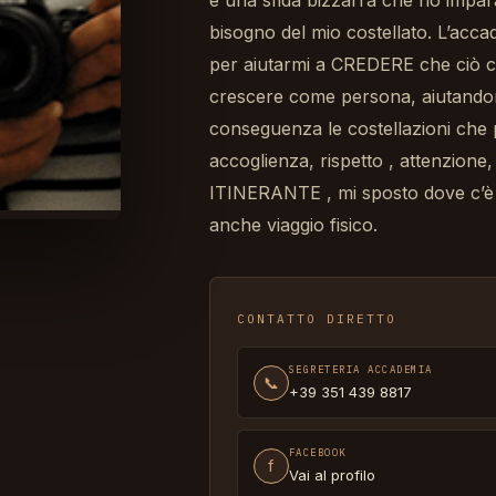
è una sfida bizzarra che ho impar
bisogno del mio costellato. L’acc
per aiutarmi a CREDERE che ciò ch
crescere come persona, aiutandom
conseguenza le costellazioni che
accoglienza, rispetto , attenzio
ITINERANTE , mi sposto dove c’è 
anche viaggio fisico.
CONTATTO DIRETTO
SEGRETERIA ACCADEMIA
📞
+39 351 439 8817
FACEBOOK
f
Vai al profilo