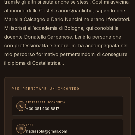
tramite gli altri si aiuta anche se stessi. Così mi avvicinai
al mondo delle Costellazioni Quantiche, sapendo che
Mariella Calcagno e Dario Nencini ne erano i fondatori.
Mi iscrissi all’accademia di Bologna, qui conobbi la
docente Donatella Carpanese. Lei è la persona che
con professionalità e amore, mi ha accompagnata nel
mio percorso formativo permettemdomi di conseguire
il diploma di Costellatrice...
PER PRENOTARE UN INCONTRO
SEGRETERIA ACCADEMIA
📞
+39 351 439 8817
EMAIL
✉
nadiazola@gmail.com