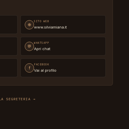
SITO WEB
🌐
www.silviamiana.it
WHATSAPP
💬
Apri chat
FACEBOOK
f
Vai al profilo
LA SEGRETERIA