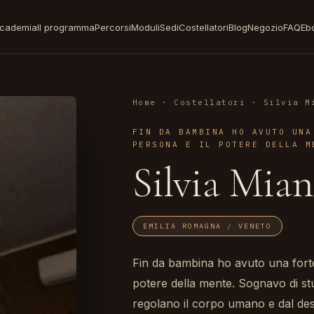
cademia
Il programma
Percorsi
Moduli
Sedi
Costellatori
Blog
Negozio
FAQ
Eb
Home
·
Costellatori
· Silvia M
FIN DA BAMBINA HO AVUTO UNA
PERSONA E IL POTERE DELLA M
Silvia Mia
EMILIA ROMAGNA / VENETO
Fin da bambina ho avuto una forte
potere della mente. Sognavo di stu
regolano il corpo umano e dal desid