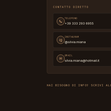
CONTATTO DIRETTO
TELEFONO
📞
+39 333 293 6955
INSTAGRAM
ig
@silvia.miana
EMAIL
✉
silvia.miana@hotmail.it
HAI BISOGNO DI INFO? SCRIVI AL