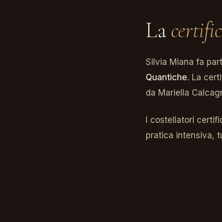
La
certifi
Silvia Miana fa par
Quantiche
. La cer
da Mariella Calcagn
I costellatori certi
pratica intensiva, 