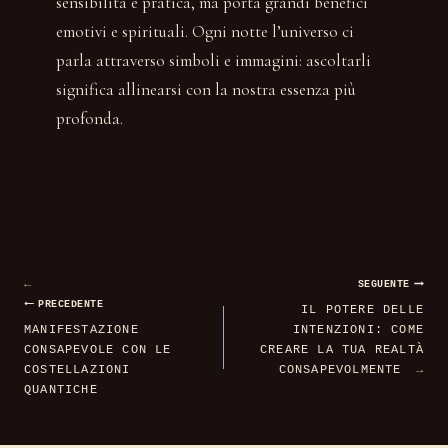
sensibilità e pratica, ma porta grandi benefici
emotivi e spirituali. Ogni notte l’universo ci
parla attraverso simboli e immagini: ascoltarli
significa allinearsi con la nostra essenza più
profonda.
Navigazione
SEGUENTE
PRECEDENTE
IL POTERE DELLE
articoli
MANIFESTAZIONE
INTENZIONI: COME
CONSAPEVOLE CON LE
CREARE LA TUA REALTÀ
COSTELLAZIONI
CONSAPEVOLMENTE
QUANTICHE