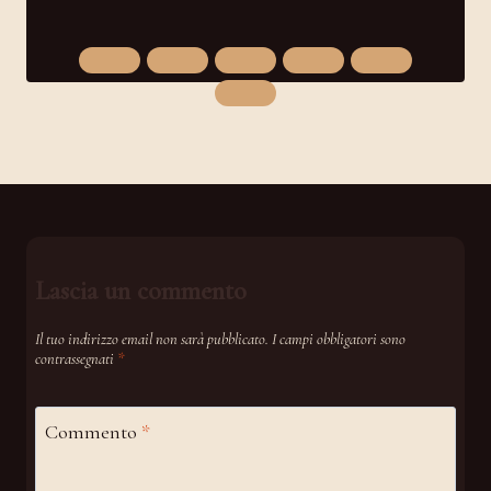
Lascia un commento
Il tuo indirizzo email non sarà pubblicato.
I campi obbligatori sono
contrassegnati
*
Commento
*