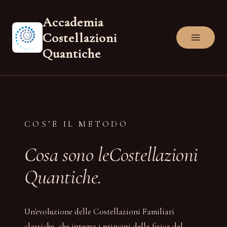
Salta
Accademia
al
Costellazioni
contenuto
Quantiche
COS’È IL METODO
Cosa sono leCostellazioni
Quantiche.
Un'evoluzione delle Costellazioni Familiari
classiche, che integra i principi della fisica del