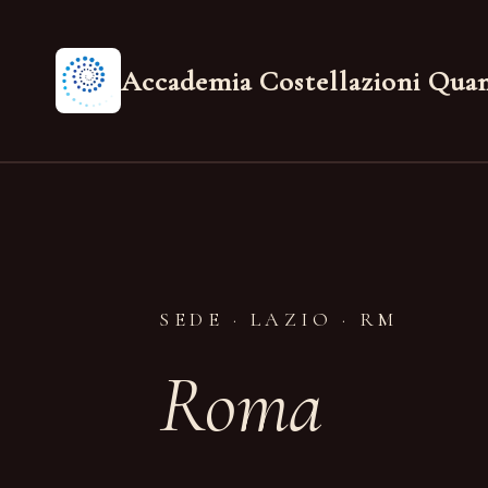
Salta
al
Accademia Costellazioni Qua
contenuto
SEDE · LAZIO · RM
Roma